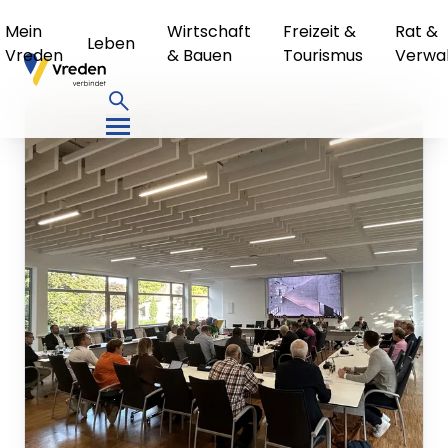
Mein
Wirtschaft
Freizeit &
Rat &
Leben
Vreden
& Bauen
Tourismus
Verwa