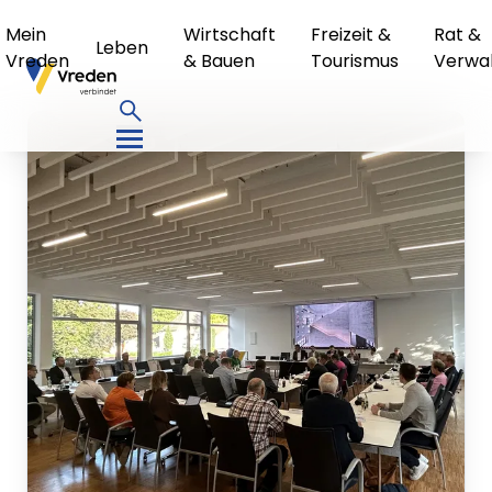
Mein
Wirtschaft
Freizeit &
Rat &
Leben
Vreden
& Bauen
Tourismus
Verwa