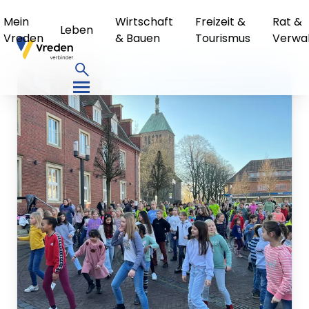
Mein
Wirtschaft
Freizeit &
Rat &
Leben
Vreden
& Bauen
Tourismus
Verwa