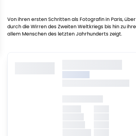
Von ihren ersten Schritten als Fotografin in Paris, übe
durch die Wirren des Zweiten Weltkriegs bis hin zu i
allem Menschen des letzten Jahrhunderts zeigt.
XXXXXXX XXXXX
Copyright
:
XXXXXXXXXXXX
XXXXXXXXX
XXXXXXX, XXXXXXX XXXXXXX
Öffnungszeiten
Montag
XXXXX
Dienstag
XXXXX
Mittwoch
XXXXX
Donnerstag
XXXXX