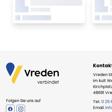
X.
X.
consetetur sadipscing elitr
c
Monat
Monat
ab 0.00 Uhr
a
Mehr erfahren
Mehr
Kontak
Vreden S
im kult 
Kirchplat
48691 Vr
Folgen Sie uns auf
Tel.:
0 25 
Email:
inf