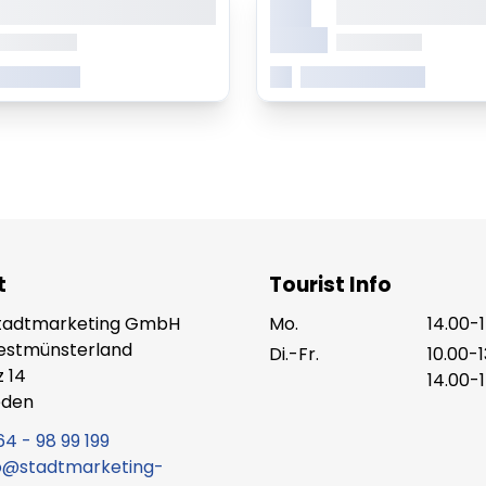
X.
onsetetur sadipscing elitr
consetetur sadipsc
Monat
b 0.00 Uhr
ab 0.00 Uhr
 erfahren
Mehr erfahren
t
Tourist Info
tadtmarketing GmbH
Mo.
14.00-
Westmünsterland
Di.-Fr.
10.00-
z 14
14.00-
eden
64 - 98 99 199
o@stadtmarketing-