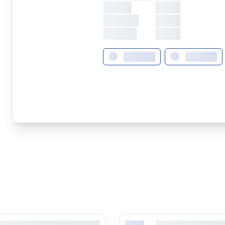
Freitag
XXXXX
Samstag
XXXXX
Sonntag
XXXXX
XXXXXXX
XXXXXXX
orem ipsum dolor sit amet,
Lorem ipsum dolor 