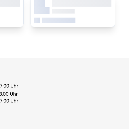
X.
ing elitr
consetetur sadipscing elitr
Monat
ab 0.00 Uhr
Mehr erfahren
17.00 Uhr
13.00 Uhr
17.00 Uhr