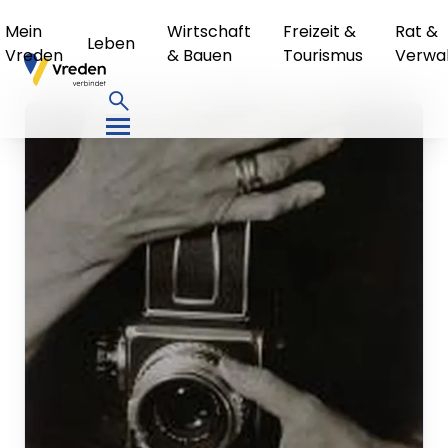
Mein
Wirtschaft
Freizeit &
Rat &
Leben
Vreden
& Bauen
Tourismus
Verwa