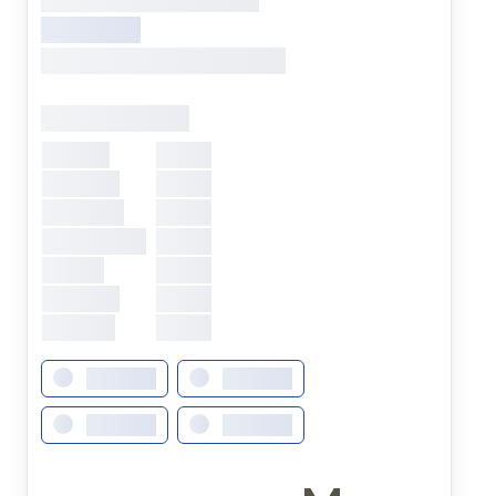
XXXXXXXXX
XXXXXXX, XXXXXXX XXXXXXX
Öffnungszeiten
Montag
XXXXX
Dienstag
XXXXX
Mittwoch
XXXXX
Donnerstag
XXXXX
Freitag
XXXXX
Samstag
XXXXX
Sonntag
XXXXX
XXXXXXX
XXXXXXX
XXXXXXX
XXXXXXX