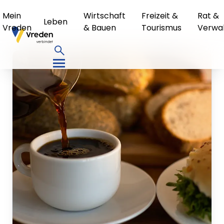
Mein
Wirtschaft
Freizeit &
Rat &
Leben
Vreden
& Bauen
Tourismus
Verwa