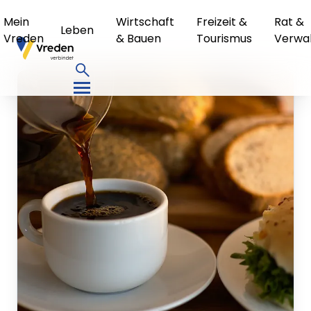
Mein
Wirtschaft
Freizeit &
Rat &
Leben
Vreden
& Bauen
Tourismus
Verwa