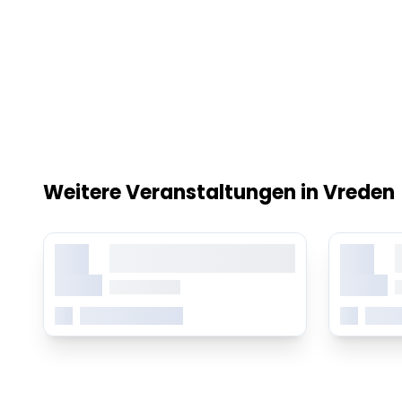
Weitere Veranstaltungen in Vreden
X.
X.
Lorem ipsum dolor sit amet,
L
consetetur sadipscing elitr
c
Monat
Monat
ab 0.00 Uhr
a
Mehr erfahren
Mehr