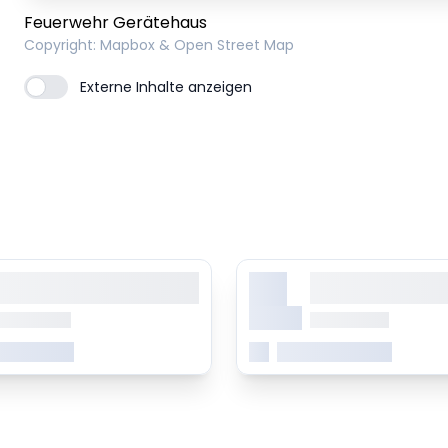
Feuerwehr Gerätehaus
Copyright
: Mapbox & Open Street Map
Externe Inhalte anzeigen
X.
orem ipsum dolor sit amet,
Lorem ipsum dolor 
onsetetur sadipscing elitr
consetetur sadipsc
Monat
b 0.00 Uhr
ab 0.00 Uhr
 erfahren
Mehr erfahren