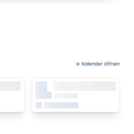
Kalender öffnen
X.
sit amet,
Lorem ipsum dolor sit amet,
ing elitr
consetetur sadipscing elitr
Monat
ab 0.00 Uhr
Mehr erfahren