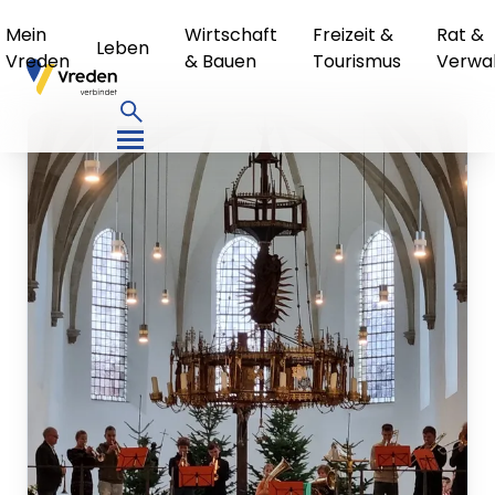
Mein
Wirtschaft
Freizeit &
Rat &
Leben
Vreden
& Bauen
Tourismus
Verwa