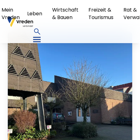
Mein
Wirtschaft
Freizeit &
Rat &
Leben
Vreden
& Bauen
Tourismus
Verwa