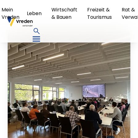
Mein
Wirtschaft
Freizeit &
Rat &
Leben
Vreden
& Bauen
Tourismus
Verwa