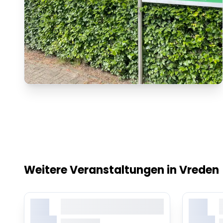
Weitere Veranstaltungen in Vreden
X.
X.
Lorem ipsum dolor sit amet,
L
consetetur sadipscing elitr
c
Monat
Monat
ab 0.00 Uhr
a