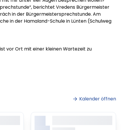
rn mit mir unter vier Augen besprechen wollen?
prechstunde“, berichtet Vredens Bürgermeister
räch in der Bürgermeistersprechstunde. Am
räche in der Hamaland-Schule in Lünten (Schulweg
st vor Ort mit einer kleinen Wartezeit zu
Kalender öffnen
X.
sit amet,
Lorem ipsum dolor sit amet,
ing elitr
consetetur sadipscing elitr
Monat
ab 0.00 Uhr