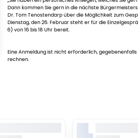
„Sie haben ein persönliches Anliegen, welches Sie ge
Dann kommen Sie gern in die nächste Bürgermeisters
Dr. Tom Tenostendarp über die Möglichkeit zum Gesp
Dienstag, den 26. Februar steht er für die Einzelgesp
6) von 16 bis 18 Uhr bereit.
Eine Anmeldung ist nicht erforderlich, gegebenenfalls i
rechnen.
X.
orem ipsum dolor sit amet,
Lorem ipsum dolor 
onsetetur sadipscing elitr
consetetur sadipsc
Monat
b 0.00 Uhr
ab 0.00 Uhr