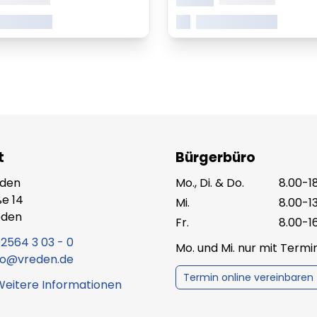
 erfahren
Mehr erfahren
t
Bürgerbüro
eden
Mo., Di. & Do.
8.00-1
e 14
Mi.
8.00-1
eden
Fr.
8.00-1
2564 3 03 - 0
Mo. und Mi. nur mit Term
fo@vreden.de
Termin online vereinbaren
Weitere Informationen