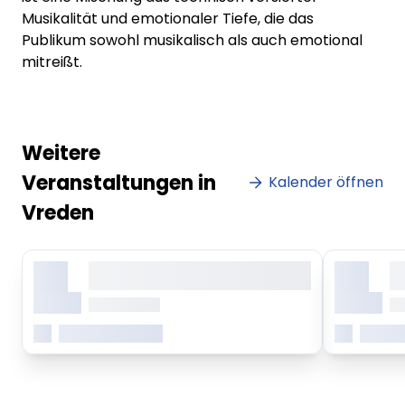
Musikalität und emotionaler Tiefe, die das
Publikum sowohl musikalisch als auch emotional
mitreißt.
Weitere
Veranstaltungen in
Kalender öffnen
Vreden
X.
X.
Lorem ipsum dolor sit amet,
Lo
consetetur sadipscing elitr
co
Monat
Monat
ab 0.00 Uhr
ab
Mehr erfahren
Mehr 