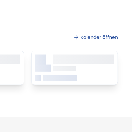
Kalender öffnen
X.
sit amet,
Lorem ipsum dolor sit amet,
ing elitr
consetetur sadipscing elitr
Monat
ab 0.00 Uhr
Mehr erfahren