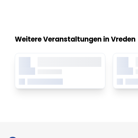
Weitere Veranstaltungen in Vreden
X.
X.
Lorem ipsum dolor sit amet,
L
consetetur sadipscing elitr
c
Monat
Monat
ab 0.00 Uhr
a
Mehr erfahren
Mehr