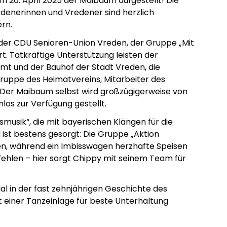
m 26. April 2025 der Maibaum aufgestellt! Die
redenerinnen und Vredener sind herzlich
rn.
 der CDU Senioren-Union Vreden, der Gruppe „Mit
rt. Tatkräftige Unterstützung leisten der
t und der Bauhof der Stadt Vreden, die
gruppe des Heimatvereins, Mitarbeiter des
Der Maibaum selbst wird großzügigerweise von
los zur Verfügung gestellt.
smusik“, die mit bayerischen Klängen für die
 ist bestens gesorgt: Die Gruppe „Aktion
en, während ein Imbisswagen herzhafte Speisen
 fehlen – hier sorgt Chippy mit seinem Team für
al in der fast zehnjährigen Geschichte des
einer Tanzeinlage für beste Unterhaltung