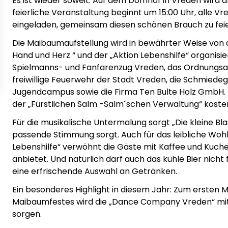
Es ist wieder soweit: Auf dem Domhof in Vreden wird a
feierliche Veranstaltung beginnt um 15:00 Uhr, alle V
eingeladen, gemeinsam diesen schönen Brauch zu feie
Die Maibaumaufstellung wird in bewährter Weise von
Hand und Herz “ und der „Aktion Lebenshilfe“ organisie
Spielmanns- und Fanfarenzug Vreden, das Ordnungsam
freiwillige Feuerwehr der Stadt Vreden, die Schmiede
Jugendcampus sowie die Firma Ten Bulte Holz GmbH. 
der „Fürstlichen Salm -Salm´schen Verwaltung“ kosten
Für die musikalische Untermalung sorgt „Die kleine Bla
passende Stimmung sorgt. Auch für das leibliche Wohl
Lebenshilfe“ verwöhnt die Gäste mit Kaffee und Kuch
anbietet. Und natürlich darf auch das kühle Bier nicht
eine erfrischende Auswahl an Getränken.
Ein besonderes Highlight in diesem Jahr: Zum ersten M
Maibaumfestes wird die „Dance Company Vreden“ mit 
sorgen.