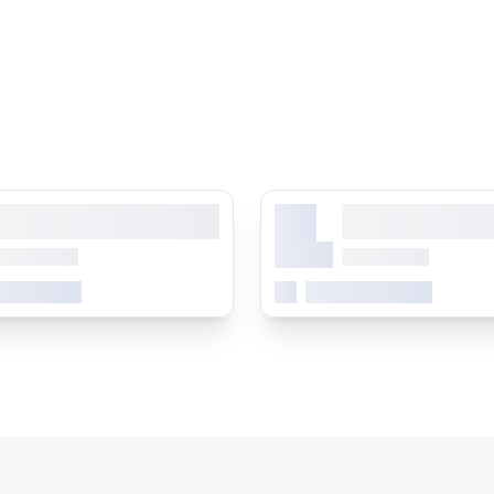
X.
orem ipsum dolor sit amet,
Lorem ipsum dolor 
onsetetur sadipscing elitr
consetetur sadipsc
Monat
b 0.00 Uhr
ab 0.00 Uhr
 erfahren
Mehr erfahren