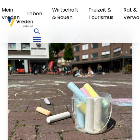
Mein
Wirtschaft
Freizeit &
Rat &
Leben
Vreden
& Bauen
Tourismus
Verwa