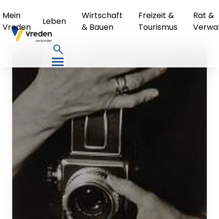
Mein
Wirtschaft
Freizeit &
Rat &
Leben
Vreden
& Bauen
Tourismus
Verwa