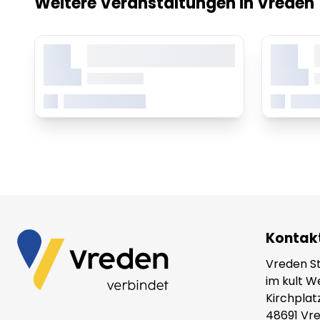
Weitere Veranstaltungen in Vreden
X.
X.
Lorem ipsum dolor sit amet,
L
consetetur sadipscing elitr
c
Monat
Monat
ab 0.00 Uhr
a
Mehr erfahren
Mehr
Kontak
Vreden S
im kult 
Kirchplat
48691 Vr