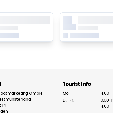
X.
orem ipsum dolor sit amet,
Lorem ipsum dolor 
onsetetur sadipscing elitr
consetetur sadipsc
Monat
b 0.00 Uhr
ab 0.00 Uhr
 erfahren
Mehr erfahren
t
Tourist Info
tadtmarketing GmbH
Mo.
14.00-
Westmünsterland
Di.-Fr.
10.00-
z 14
14.00-
eden