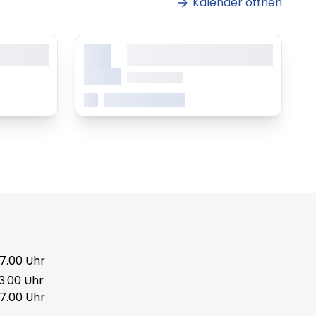
Kalender öffnen
X.
sit amet,
Lorem ipsum dolor sit amet,
ing elitr
consetetur sadipscing elitr
Monat
ab 0.00 Uhr
Mehr erfahren
17.00 Uhr
13.00 Uhr
17.00 Uhr