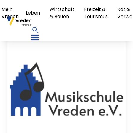
Mein
Wirtschaft
Freizeit &
Rat &
Leben
Vreden
& Bauen
Tourismus
Verwa