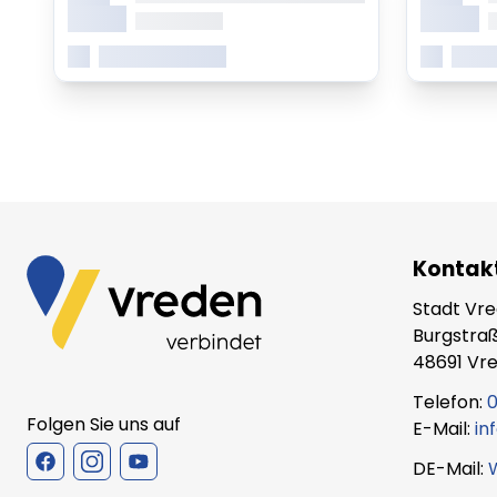
Monat
Monat
ab 0.00 Uhr
a
Mehr erfahren
Mehr
Kontak
Stadt Vr
Burgstraß
48691 Vr
Telefon:
0
Folgen Sie uns auf
E-Mail:
in
DE-Mail: