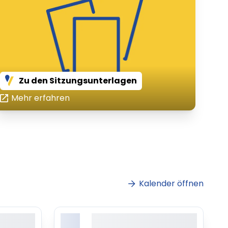
Zu den Sitzungsunterlagen
Mehr erfahren
Kalender öffnen
X.
sit amet,
Lorem ipsum dolor sit amet,
ing elitr
consetetur sadipscing elitr