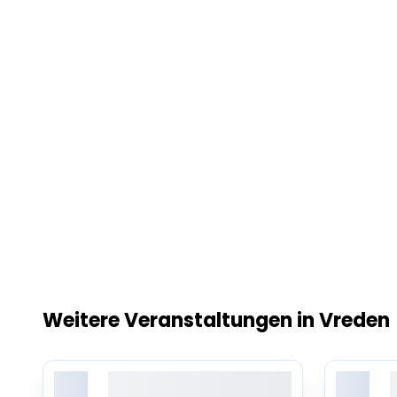
Weitere Veranstaltungen in Vreden
X.
X.
Lorem ipsum dolor sit amet,
L
consetetur sadipscing elitr
c