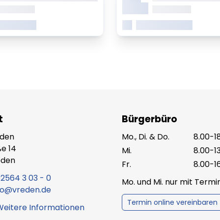
Monat
b 0.00 Uhr
ab 0.00 Uhr
 erfahren
Mehr erfahren
t
Bürgerbüro
eden
Mo., Di. & Do.
8.00-1
e 14
Mi.
8.00-1
eden
Fr.
8.00-1
2564 3 03 - 0
Mo. und Mi. nur mit Term
fo@vreden.de
Termin online vereinbaren
Weitere Informationen