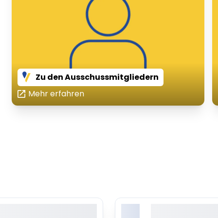
Zu den Ausschussmitgliedern
Mehr erfahren
X.
orem ipsum dolor sit amet,
Lorem ipsum dolor 
onsetetur sadipscing elitr
consetetur sadipsc