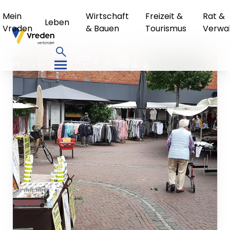
Mein
Wirtschaft
Freizeit &
Rat &
Leben
Vreden
& Bauen
Tourismus
Verwa