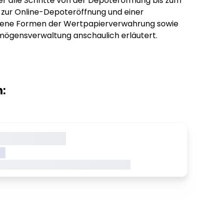
er alle Schritte von der Depoteröffnung bis zum
le zur Online-Depoteröffnung und einer
edene Formen der Wertpapierverwahrung sowie
mögensverwaltung anschaulich erläutert.
:
gerade geladen
NK
aden Dieser Inhalt wird gerade geladen