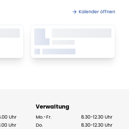
Kalender öffnen
X.
sit amet,
Lorem ipsum dolor sit amet,
ing elitr
consetetur sadipscing elitr
Monat
ab 0.00 Uhr
Mehr erfahren
Verwaltung
8.00 Uhr
Mo.-Fr.
8.30-12.30 Uhr
3.00 Uhr
Do.
8.30-12.30 Uhr