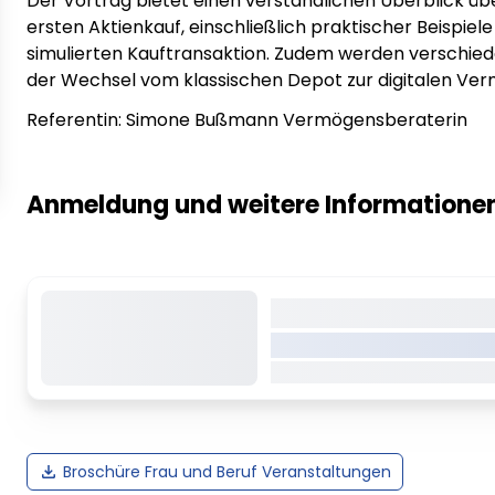
Der Vortrag bietet einen verständlichen Überblick üb
ersten Aktienkauf, einschließlich praktischer Beispie
simulierten Kauftransaktion. Zudem werden verschi
der Wechsel vom klassischen Depot zur digitalen Ver
Referentin: Simone Bußmann Vermögensberaterin
Anmeldung und weitere Informationen
Dieser Inhalt wird 
VREDEN.DE • EXTERNER LI
Dieser Inhalt wird gerade gel
Broschüre Frau und Beruf Veranstaltungen