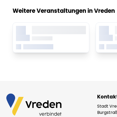
Weitere Veranstaltungen in Vreden
X.
X.
Lorem ipsum dolor sit amet,
L
consetetur sadipscing elitr
c
Monat
Monat
ab 0.00 Uhr
a
Mehr erfahren
Mehr
Kontak
Stadt Vr
Burgstraß