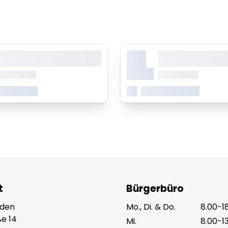
X.
orem ipsum dolor sit amet,
Lorem ipsum dolor 
onsetetur sadipscing elitr
consetetur sadipsc
Monat
b 0.00 Uhr
ab 0.00 Uhr
 erfahren
Mehr erfahren
t
Bürgerbüro
eden
Mo., Di. & Do.
8.00-1
e 14
Mi.
8.00-1