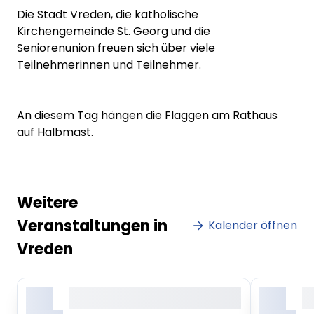
Die Stadt Vreden, die katholische
Kirchengemeinde St. Georg und die
Seniorenunion freuen sich über viele
Teilnehmerinnen und Teilnehmer.
An diesem Tag hängen die Flaggen am Rathaus
auf Halbmast.
Weitere
Veranstaltungen in
Kalender öffnen
Vreden
X.
X.
Lorem ipsum dolor sit amet,
Lo
consetetur sadipscing elitr
co