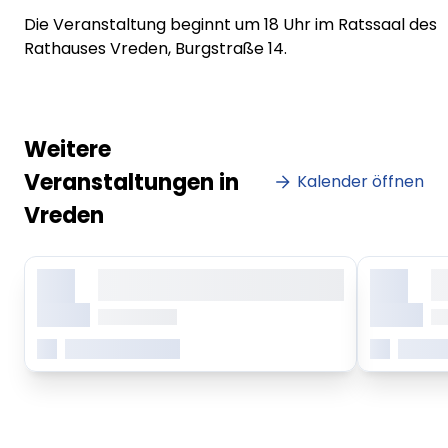
Die Veranstaltung beginnt um 18 Uhr im Ratssaal des
Rathauses Vreden, Burgstraße 14.
Weitere
Veranstaltungen in
Kalender öffnen
Vreden
X.
X.
Lorem ipsum dolor sit amet,
Lo
consetetur sadipscing elitr
co
Monat
Monat
ab 0.00 Uhr
ab
Mehr erfahren
Mehr 