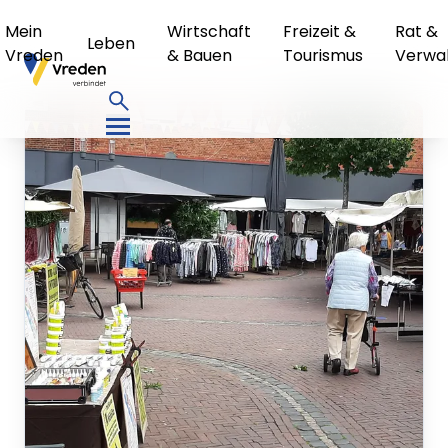
Mein
Wirtschaft
Freizeit &
Rat &
Leben
Vreden
& Bauen
Tourismus
Verwa