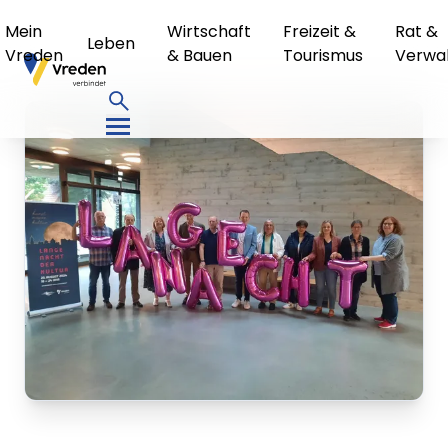
Mein
Wirtschaft
Freizeit &
Rat &
Leben
Vreden
& Bauen
Tourismus
Verwa