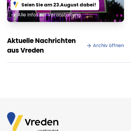
Seien Sie am 23.August dabei!
Alle Infos zur Veranstaltung
Lorem ipsum Lorem ipsum
Lore
Aktuelle Nachrichten
dolor sit amet amet.
Archiv öffnen
dolo
aus Vreden
XX.XX.XXXX
Beitrag lesen
XX.XX