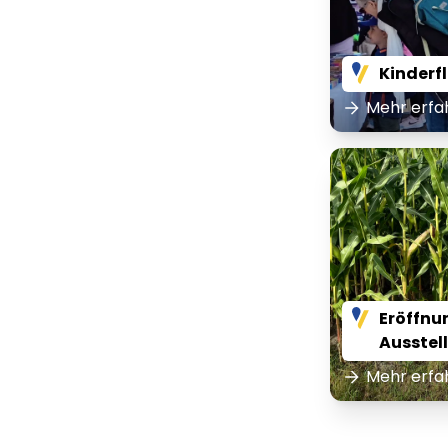
Kinderf
Mehr erfa
Eröffnu
Ausstel
Mehr erfa
Lorem ipsum Lorem
Lor
ipsum dolor sit amet
ips