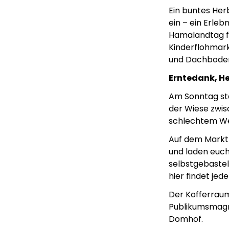
Ein buntes Her
ein – ein Erleb
Hamalandtag fi
Kinderflohmark
und Dachboden
Erntedank, H
Am Sonntag st
der Wiese zwis
schlechtem Wet
Auf dem Markt 
und laden euch
selbstgebastel
hier findet jed
Der Kofferraum
Publikumsmagne
Domhof.