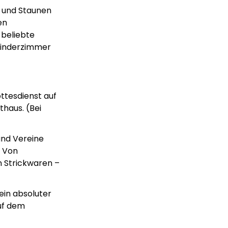
n und Staunen
en
 beliebte
 Kinderzimmer
ttesdienst auf
thaus. (Bei
und Vereine
. Von
n Strickwaren –
ein absoluter
uf dem