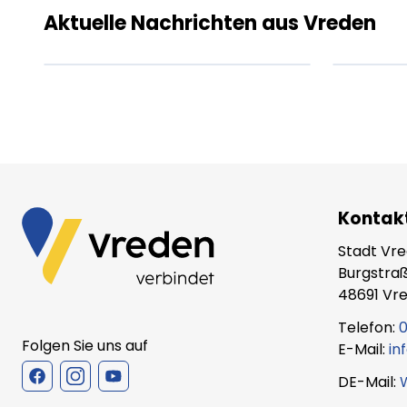
amet.
ame
Aktuelle Nachrichten aus Vreden
XX.XX.XXXX
Beitrag lesen
XX.X
Kontak
Stadt Vr
Burgstraß
48691 Vr
Telefon:
0
Folgen Sie uns auf
E-Mail:
in
DE-Mail: