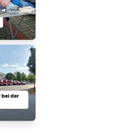
 bei der
m
Lorem ipsum Lorem
et
ipsum dolor sit amet