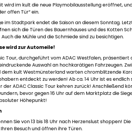
it wird im kult die neue Playmobilausstellung eröffnet, u
er offen Tür“ ein.
ge im Stadtpark endet die Saison an diesem Sonntag. Letz
fnen sich die Türen des Bauernhauses und des Kotten Schl
. Auch die Mühle und die Schmiede sind zu besichtigen.
se wird zur Automeile!
ic Tour, durchgeführt vom ADAC Westfalen, präsentiert
eeindruckende Auswahl an hochkarätigen Fahrzeugen. Zw
d dem kult Westmünsterland warten chromblitzende Kar
bhabern entdeckt zu werden! Ab ca. 14 Uhr ist es endlich s
r der ADAC Classic Tour kehren zurück! Anschließend kön
ndern, bevor gegen 16 Uhr auf dem Marktplatz die Sieg
bsoluter Höhepunkt!
n
nen Sie von 13 bis 18 Uhr nach Herzenslust shoppen! Die 
 Ihren Besuch und öffnen ihre Türen.