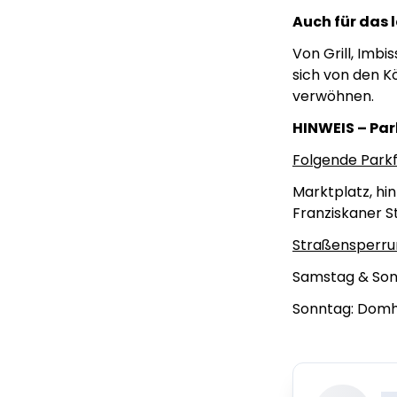
Auch für das l
Von Grill, Imbi
sich von den K
verwöhnen.
HINWEIS – Pa
Folgende Parkf
Marktplatz, hi
Franziskaner S
Straßensperru
Samstag & Sonn
Sonntag: Domh