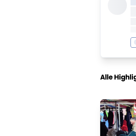
X
X
X
XX
Alle High