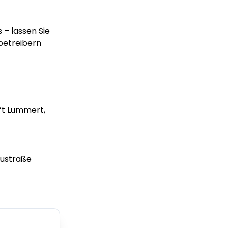
 – lassen Sie
betreibern
n’t Lummert,
eustraße