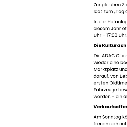
Zur gleichen Ze
lädt zum „Tag d
In der Hofanla
diesem Jahr öf
Uhr – 17:00 Uhr
Die Kulturach
Die ADAC Class
wieder eine b
Marktplatz un
darauf, von Lie
ersten Oldtime
Fahrzeuge bewu
werden – ein a
Verkaufsoffe
Am Sonntag kön
freuen sich auf