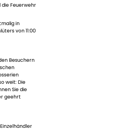
nd die Feuerwehr
tmalig in
üters von 11:00
 den Besuchern
ischen
osserien
o weit: Die
nen Sie die
er geehrt
Einzelhändler