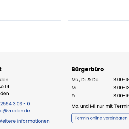
t.
amet.
X.XXXX
Beitrag lesen
XX.XX.XXXX
Beitr
t
Bürgerbüro
eden
Mo., Di. & Do.
8.00-1
e 14
Mi.
8.00-1
eden
Fr.
8.00-1
2564 3 03 - 0
Mo. und Mi. nur mit Term
fo@vreden.de
Termin online vereinbaren
Weitere Informationen