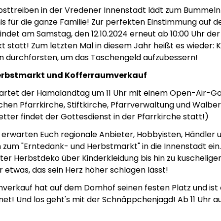
bsttreiben in der Vredener Innenstadt lädt zum Bummel
nis für die ganze Familie! Zur perfekten Einstimmung auf d
ndet am Samstag, den 12.10.2024 erneut ab 10:00 Uhr der
t statt! Zum letzten Mal in diesem Jahr heißt es wieder:
 durchforsten, um das Taschengeld aufzubessern!
erbstmarkt und Kofferraumverkauf
artet der Hamalandtag um 11 Uhr mit einem Open-Air-Go
chen Pfarrkirche, Stiftkirche, Pfarrverwaltung und Walber
ter findet der Gottesdienst in der Pfarrkirche statt!)
erwarten Euch regionale Anbieter, Hobbyisten, Händler 
 zum "Erntedank- und Herbstmarkt" in die Innenstadt ein
ter Herbstdeko über Kinderkleidung bis hin zu kuschelige
er etwas, das sein Herz höher schlagen lässt!
verkauf hat auf dem Domhof seinen festen Platz und ist 
t! Und los geht's mit der Schnäppchenjagd! Ab 11 Uhr a