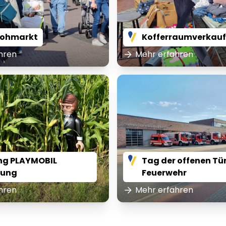
lohmarkt
Kofferraumverkauf
hren
Mehr erfahren
ng PLAYMOBIL
Tag der offenen Tür
lung
Feuerwehr
hren
Mehr erfahren
em ipsum Lorem
Lorem ipsum Lore
um dolor sit amet
ipsum dolor sit am